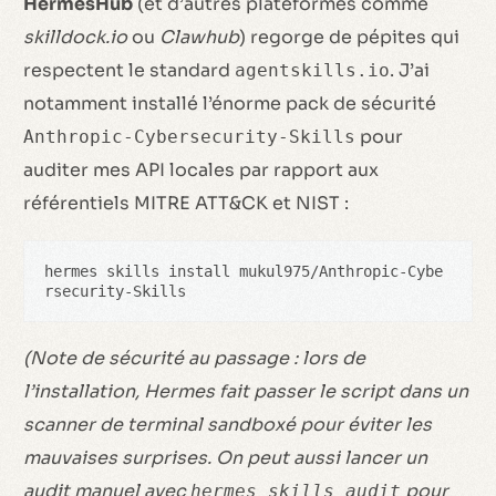
HermesHub
(et d’autres plateformes comme
skilldock.io
ou
Clawhub
) regorge de pépites qui
respectent le standard
. J’ai
agentskills.io
notamment installé l’énorme pack de sécurité
pour
Anthropic-Cybersecurity-Skills
auditer mes API locales par rapport aux
référentiels MITRE ATT&CK et NIST :
hermes skills install mukul975/Anthropic-Cybe
rsecurity-Skills
(Note de sécurité au passage : lors de
l’installation, Hermes fait passer le script dans un
scanner de terminal sandboxé pour éviter les
mauvaises surprises. On peut aussi lancer un
audit manuel avec
pour
hermes skills audit