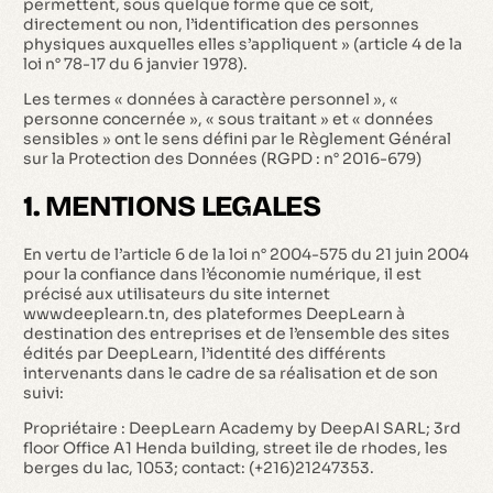
permettent, sous quelque forme que ce soit,
directement ou non, l’identification des personnes
physiques auxquelles elles s’appliquent » (article 4 de la
loi n° 78-17 du 6 janvier 1978).
Les termes « données à caractère personnel », «
personne concernée », « sous traitant » et « données
sensibles » ont le sens défini par le Règlement Général
sur la Protection des Données (RGPD : n° 2016-679)
1. MENTIONS LEGALES
En vertu de l’article 6 de la loi n° 2004-575 du 21 juin 2004
pour la confiance dans l’économie numérique, il est
précisé aux utilisateurs du site internet
wwwdeeplearn.tn, des plateformes DeepLearn à
destination des entreprises et de l’ensemble des sites
édités par DeepLearn, l’identité des différents
intervenants dans le cadre de sa réalisation et de son
suivi:
Propriétaire : DeepLearn Academy by DeepAI SARL; 3rd
floor Office A1 Henda building, street ile de rhodes, les
berges du lac, 1053; contact: (+216)21247353.