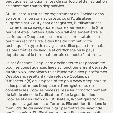
peut que les fonctionnalités de son logiciel de navigation
ne soient pas toutes disponibles.
Si l’Utilisateur refuse l’enregistrement de Cookies dans
son terminal ou son navigateur, ou si l’Utilisateur
supprime ceux qui y sont enregistrés, l’Utilisateur est
informé que sa navigation et son expérience sur le Site
peuvent être limitées. Cela pourrait également être le
cas lorsque DeepLearn ou l’un de ses prestataires ne
peut pas reconnaître, à des fins de compatibilité
technique, le type de navigateur utilisé par le terminal,
les paramètres de langue et d’affichage ou le pays
depuis lequel le terminal semble connecté à Internet.
Le cas échéant, DeepLearn décline toute responsabilité
pour les conséquences liées au fonctionnement dégradé
du site www.deeplearn.tn et l’ensemble des plateformes
DeepLearn, résultant (i) du refus de Cookies par
l’Utilisateur (ii) de l’impossibilité pour www.deeplearn.tn
et les plateformes DeepLearn d’enregistrer ou de
consulter les Cookies nécessaires à leur fonctionnement
du fait du choix de l’Utilisateur. Pour la gestion des
Cookies et des choix de l’Utilisateur, la configuration de
chaque navigateur est différente. Elle est décrite dans le
menu d’aide du navigateur, qui permettra de savoir de
quelle manière l’Utilisateur peut modifier ses souhaits