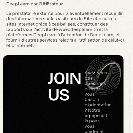
DeepLearn par l’Utilisateur.
Le prestataire externe pourra éventuellement recueillir
des informations sur les visiteurs du Site et d’autres
sites Internet grâce à ces balises, constituer des
rapports sur l’activité de www.deeplearn.tn et la
plateformes DeepLearn à l’attention de DeepLearn, et
fournir d’autres services relatifs à l’utilisation de celui-ci
et d’Internet.
JOIN
Avez-vous
des
questions
US
ou avez-
vous
besoin
d’orientation
? Notre
équipe est
là pour
vous
guider et