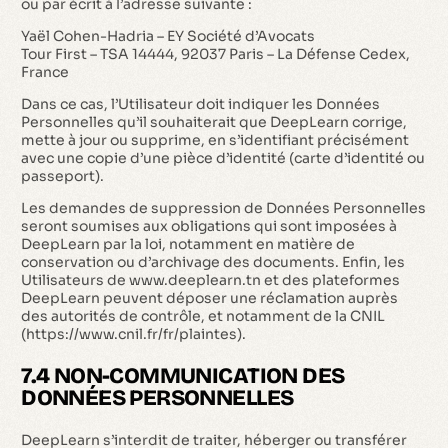
ou par écrit à l’adresse suivante :
Yaël Cohen-Hadria – EY Société d’Avocats
Tour First – TSA 14444, 92037 Paris – La Défense Cedex,
France
Dans ce cas, l’Utilisateur doit indiquer les Données
Personnelles qu’il souhaiterait que DeepLearn corrige,
mette à jour ou supprime, en s’identifiant précisément
avec une copie d’une pièce d’identité (carte d’identité ou
passeport).
Les demandes de suppression de Données Personnelles
seront soumises aux obligations qui sont imposées à
DeepLearn par la loi, notamment en matière de
conservation ou d’archivage des documents. Enfin, les
Utilisateurs de www.deeplearn.tn et des plateformes
DeepLearn peuvent déposer une réclamation auprès
des autorités de contrôle, et notamment de la CNIL
(https://www.cnil.fr/fr/plaintes).
7.4 NON-COMMUNICATION DES
DONNÉES PERSONNELLES
DeepLearn s’interdit de traiter, héberger ou transférer