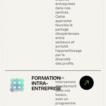
entreprises
dans nos
centres.
Cette
approche
favorise le
partage
d’expériences
entre
secteurs et
enrichit
l’apprentissage
par la
diversité
des profils.
FORMATION
Nous
intervenons
INTRA-
directement
ENTREPRISE
dans vos
locaux,
avec un
programme