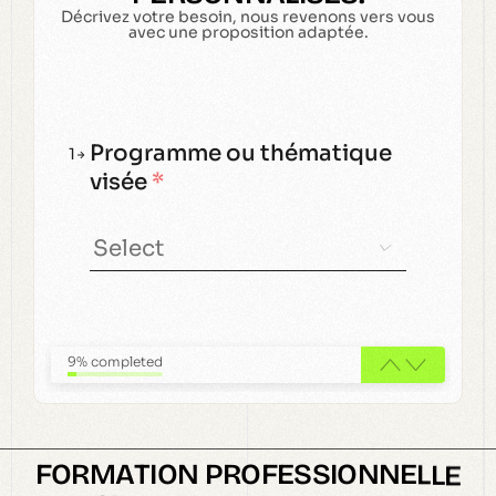
Décrivez votre besoin, nous revenons vers vous
avec une proposition adaptée.
Programme ou thématique
1
visée
*
9% completed
F
O
R
M
A
T
I
O
N
P
R
O
F
E
S
S
I
O
N
N
E
L
L
E