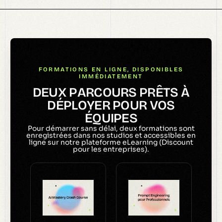
FORMATIONS EN LIGNE, DISPONIBLES
IMMÉDIATEMENT
D
E
U
X
P
A
R
C
O
U
R
S
P
R
Ê
T
S
À
D
É
P
L
O
Y
E
R
P
O
U
R
V
O
S
É
Q
U
I
P
E
S
Pour démarrer sans délai, deux formations sont
enregistrées dans nos studios et accessibles en
ligne sur notre plateforme eLearning (Discount
pour les entreprises).