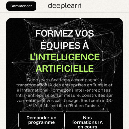
Commencer
F
O
R
M
E
Z
V
O
S
É
Q
U
I
P
E
S
À
L
'
I
N
T
E
L
L
I
G
E
N
C
E
A
R
T
I
F
I
C
I
E
L
L
E
DeepLearn Academy accompagne la
transformation IA des entreprises en Tunisie et
à l’international. Formations inter-entreprises,
intra-entreprise ou sur mesure, construites sur
vos métiers et vos cas d’usage. Seul centre 100
% IA et ML certifié d’État en Tunisie.
Demander un
Nos
programme
formations IA
en cours