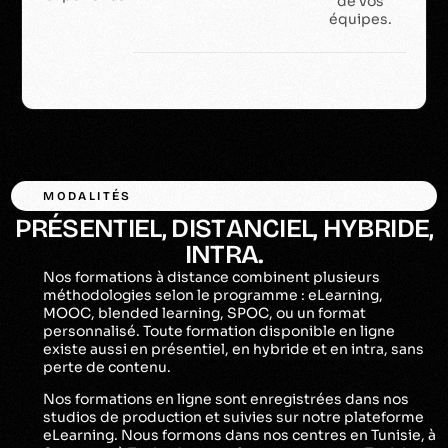
de vos
équipes.
MODALITÉS
P
R
É
S
E
N
T
I
E
L
,
D
I
S
T
A
N
C
I
E
L
,
H
Y
B
R
I
D
E
,
I
N
T
R
A
.
Nos formations à distance combinent plusieurs
méthodologies selon le programme : eLearning,
MOOC, blended learning, SPOC, ou un format
personnalisé. Toute formation disponible en ligne
existe aussi en présentiel, en hybride et en intra, sans
perte de contenu.
Nos formations en ligne sont enregistrées dans nos
studios de production et suivies sur notre plateforme
eLearning. Nous formons dans nos centres en Tunisie, à