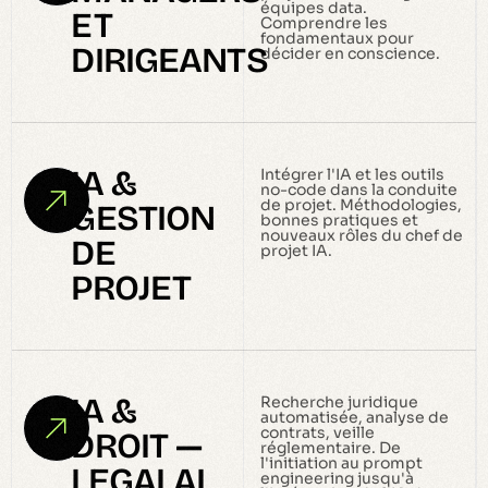
équipes data.
ET
Comprendre les
fondamentaux pour
DIRIGEANTS
décider en conscience.
IA &
Intégrer l'IA et les outils
no-code dans la conduite
de projet. Méthodologies,
GESTION
bonnes pratiques et
nouveaux rôles du chef de
DE
projet IA.
PROJET
IA &
Recherche juridique
automatisée, analyse de
contrats, veille
DROIT —
réglementaire. De
l'initiation au prompt
LEGALAI
engineering jusqu'à