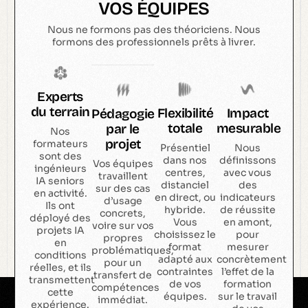
VOS ÉQUIPES
Nous ne formons pas des théoriciens. Nous
formons des professionnels prêts à livrer.
Experts
du terrain
Flexibilité
Impact
Pédagogie
totale
mesurable
par le
Nos
projet
formateurs
Présentiel
Nous
sont des
dans nos
définissons
Vos équipes
ingénieurs
centres,
avec vous
travaillent
IA seniors
distanciel
des
sur des cas
en activité.
en direct, ou
indicateurs
d’usage
Ils ont
hybride.
de réussite
concrets,
déployé des
Vous
en amont,
voire sur vos
projets IA
choisissez le
pour
propres
en
format
mesurer
problématiques,
conditions
adapté aux
concrètement
pour un
réelles, et ils
contraintes
l’effet de la
transfert de
transmettent
de vos
formation
compétences
cette
équipes.
sur le travail
immédiat.
expérience.