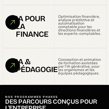
IA POUR
Optimisation financière,
analyse prédictive et
automatisation
LA
comptable pour les
directions financières et
FINANCE
les experts-comptables.
IA &
Conception et animation
de formation assistées
par l'IA générative, pour
PÉDAGOGIE
les organismes et les
équipes pédagogiques.
NOS PROGRAMMES PHARES
D
E
S
P
A
R
C
O
U
R
S
C
O
N
Ç
U
S
P
O
U
R
L
'
E
N
T
R
E
P
R
I
S
E