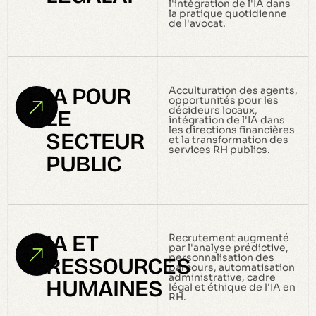
l'intégration de l'IA dans
la pratique quotidienne
de l'avocat.
IA POUR
Acculturation des agents,
opportunités pour les
décideurs locaux,
LE
intégration de l'IA dans
les directions financières
SECTEUR
et la transformation des
services RH publics.
PUBLIC
IA ET
Recrutement augmenté
par l'analyse prédictive,
personnalisation des
RESSOURCES
parcours, automatisation
administrative, cadre
HUMAINES
légal et éthique de l'IA en
RH.