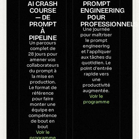
AI CRASH
PROMPT
COURSE
ENGINEERING
— DE
POUR
PROMPT
PROFESSIONNELS
Une journée
À
pour maîtriser
PIPELINE
le prompt
Un parcours
engineering
complet de
et l'appliquer
28 jours pour
aux tâches du
amener vos
quotidien. Le
collaborateurs
point d'entrée
du prompt à
rapide vers
la mise en
une
production.
productivité
Le format de
augmentée.
référence
Voir le
pour faire
programme
monter une
équipe en
compétence
de bout en
bout
Voir le
programme