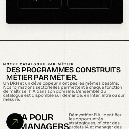
NOTRE CATALOGUE PAR MÉTIER
D
E
S
P
R
O
G
R
A
M
M
E
S
C
O
N
S
T
R
U
I
T
S
M
É
T
I
E
R
P
A
R
M
É
T
I
E
R
.
Un DRH et un développeur n'ont pas les mêmes besoins.
Nos formations sectorielles permettent à chaque fonction
de maîtriser l'IA dans son domaine. L'ensemble du
catalogue est disponible sur demande, en inter, intra ou sur
mesure.
IA POUR
Démystifier l'IA, identifier
les opportunités
stratégiques, piloter des
MANAGERS
projets IA et manager des