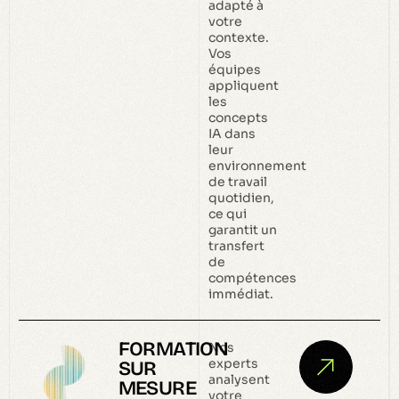
adapté à
votre
contexte.
Vos
équipes
appliquent
les
concepts
IA dans
leur
environnement
de travail
quotidien,
ce qui
garantit un
transfert
de
compétences
immédiat.
FORMATION
Nos
experts
SUR
analysent
MESURE
votre