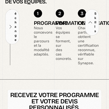
DE VOS ÉQUIPES.
1
2
3
é
S
c
k
PROGRAMME
FORMATION
CERTIFICAT
h
il
a
l
Nous
Vos
Chaque
n
s
concevons
équipes
participant
g
le
se
obtient
e
parcours
forment,
une
et la
sur
certification
modalité
des
reconnue,
adaptés.
cas
vérifiable
concrets.
sur
Synapse.
RECEVEZ VOTRE PROGRAMME
ET VOTRE DEVIS
PERSONNALISÉS.