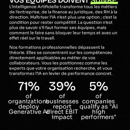
V
O
S
É
Q
U
I
P
E
S
D
O
I
V
E
N
T
S
U
I
V
R
E
.
L’Intelligence Artificielle transforme tous les métiers
de l’entreprise, de la finance au juridique, des RH à la
direction. Maîtriser l’IA n’est plus une option ; c’est la
condition pour rester compétitif. La question n’est
plus de savoir s’il faut former ses équipes, mais
comment le faire sans bloquer leur temps et avec un
effet réel sur le travail.
Nos formations professionnelles dépassent la
théorie. Elles se concentrent sur les compétences
directement applicables au métier de vos
collaborateurs. Vous les positionnez comme les
experts que votre organisation recherche, et vous
transformez l’IA en levier de performance concret.
71
%
39
%
5
%
of
of
of
organizations
businesses
companies
deploy
report
qualify as "AI
Generative AI
direct EBIT
high
impact
performers"