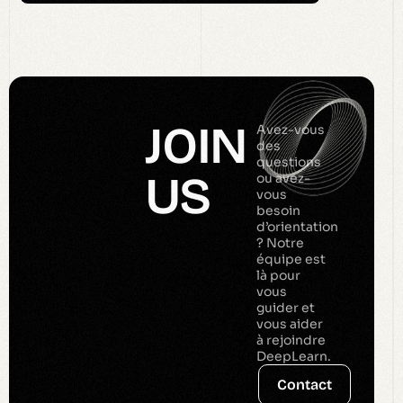
JOIN
Avez-vous
des
questions
US
ou avez-
vous
besoin
d’orientation
? Notre
équipe est
là pour
vous
guider et
vous aider
à rejoindre
DeepLearn.
Contact