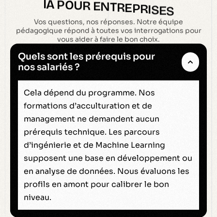
I
A
P
O
U
R
E
N
T
R
E
P
R
I
S
E
S
Vos questions, nos réponses. Notre équipe
pédagogique répond à toutes vos interrogations pour
vous aider à faire le bon choix.
Quels sont les prérequis pour
nos salariés ?
Cela dépend du programme. Nos
formations d’acculturation et de
management ne demandent aucun
prérequis technique. Les parcours
d’ingénierie et de Machine Learning
supposent une base en développement ou
en analyse de données. Nous évaluons les
profils en amont pour calibrer le bon
niveau.