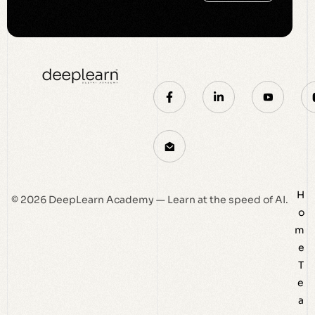
H
© 2026 DeepLearn Academy — Learn at the speed of AI.
o
m
e
T
e
a