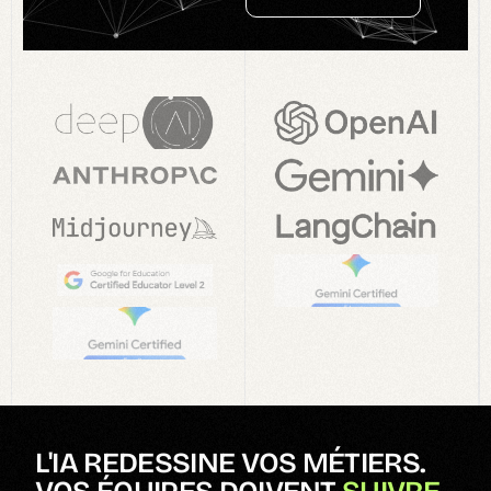
L
'
I
A
R
E
D
E
S
S
I
N
E
V
O
S
M
É
T
I
E
R
S
.