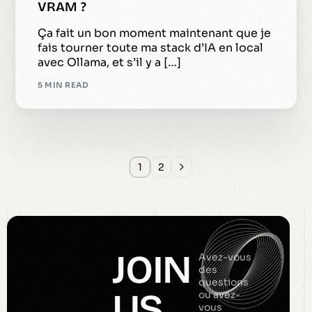
VRAM ?
Ça fait un bon moment maintenant que je
fais tourner toute ma stack d’IA en local
avec Ollama, et s’il y a […]
5 MIN READ
1
2
JOIN
Avez-vous
des
questions
US
ou avez-
vous