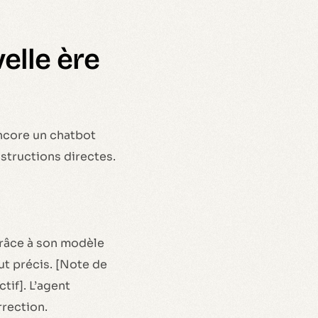
elle ère
ncore un chatbot
nstructions directes.
grâce à son modèle
ut précis. [Note de
tif]. L’agent
rrection.