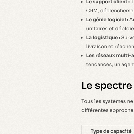
Le support client :
T
CRM, déclenchement
Le génie logiciel :
An
unitaires et déploi
La logistique :
Surve
livraison et réach
Les réseaux multi-a
tendances, un agent
Le spectre
Tous les systèmes ne
différentes approches
Type de capacité