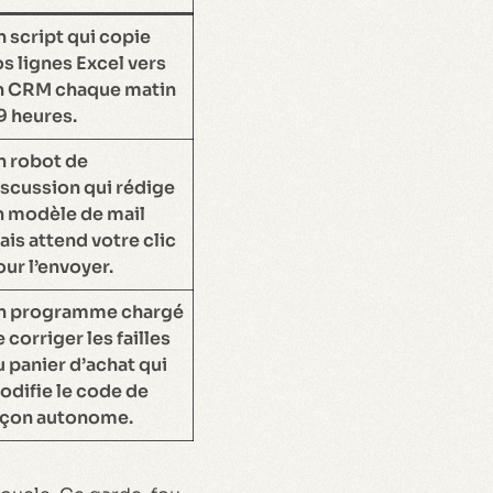
n script qui copie
s lignes Excel vers
n CRM chaque matin
9 heures.
n robot de
iscussion qui rédige
n modèle de mail
is attend votre clic
ur l’envoyer.
n programme chargé
 corriger les failles
 panier d’achat qui
odifie le code de
açon autonome.