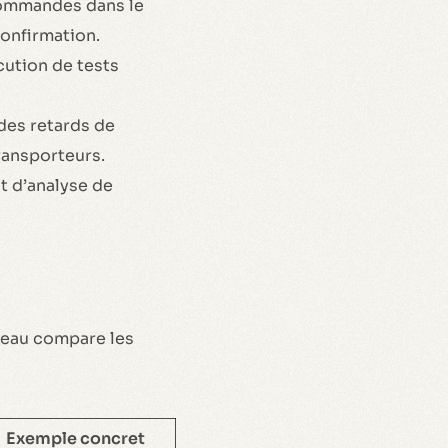
 commandes dans le
onfirmation.
cution de tests
des retards de
ransporteurs.
t d’analyse de
leau compare les
Exemple concret