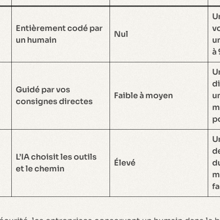
U
Entièrement codé par
vo
Nul
un humain
u
à 
U
d
Guidé par vos
Faible à moyen
u
consignes directes
ma
po
U
de
L’IA choisit les outils
Élevé
du
et le chemin
m
f