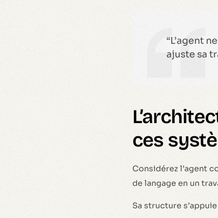
“L’agent ne
ajuste sa t
L’archite
ces syst
Considérez l’agent c
de langage en un trava
Sa structure s’appui