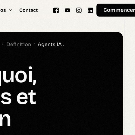
Commence
pos
Contact
 Help
Memo
Gemini
Automatisation
Définition
Agents IA :
& Vision
uoi,
dologie.md
tement
s et
on