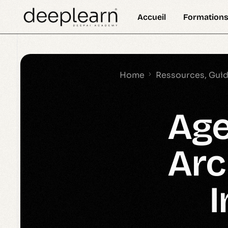
Accueil
Formations
Définition
Formation 
DeepSkill Newsletter
Actual
Formation 
Home
Ressources, Guides
Formation 
Age
Formation 
Cours 
Arc
Certificat
Nanodegre
I