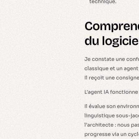
technique.
Comprendr
du logicie
Je constate une conf
classique et un agent
Il reçoit une consign
L’agent IA fonctionne
Il évalue son enviro
linguistique sous-jace
l’architecte : nous p
progresse via un cycl