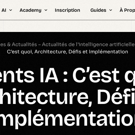
 AI
Academy
Inscription
Guides
À Pro
pour Entreprises
Bootcamps & Hackathons IA
FAQ &
ités
Intelligence Artificielle
Stats
Professionnelle
Certifications
About
 & Actualités – Actualités de l’intelligence artificielle
C’est quoi, Architecture, Défis et Implémentation
Étudiants
Encadrement PFE
Édito 
nts IA : C’est q
Ingénieurs
Plateforme eLearning
Metho
Synapse Plateforme d’examens
Recru
& Formations AI & ML
hitecture, Défi
Types de formation
ions par Examen
Ressources & Guides
es en IA & ML
mplémentati
Stage Intelligence Artificielle