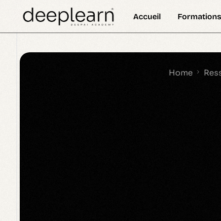
Accueil
Formations
Définition
Formation 
DeepSkill Newsletter
Actual
Formation 
Home
Ress
Formation 
Formation 
Cours 
Certificat
Nanodegre