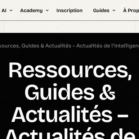
 AI
Academy
Inscription
Guides
À Pro
pour Entreprises
Bootcamps & Hackathons IA
FAQ &
ités
Intelligence Artificielle
Stats
Professionnelle
Certifications
About
ources, Guides & Actualités – Actualités de l’intelligenc
Étudiants
Encadrement PFE
Édito 
Ressources,
Ingénieurs
Plateforme eLearning
Metho
Synapse Plateforme d’examens
Recru
& Formations AI & ML
Guides &
Types de formation
ions par Examen
Ressources & Guides
es en IA & ML
Actualités –
Stage Intelligence Artificielle
Actualités de