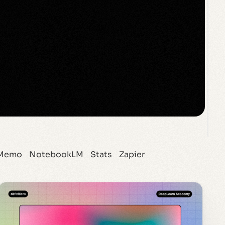
Memo
NotebookLM
Stats
Zapier