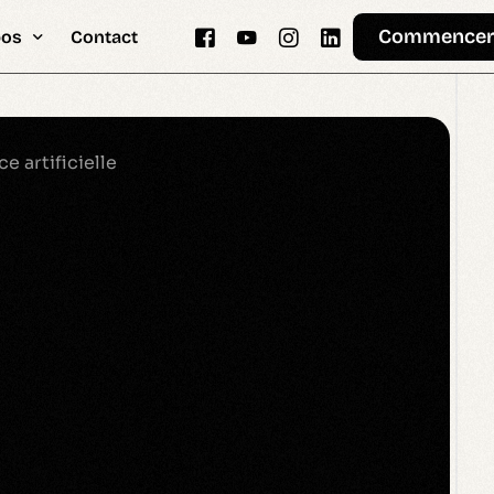
Commence
pos
Contact
 Help
Memo
Gemini
Automatisation
e artificielle
& Vision
dologie.md
tement