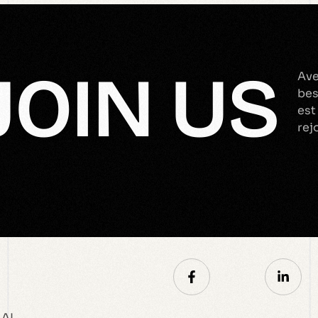
JOIN US
Ave
bes
est
rej
AI.