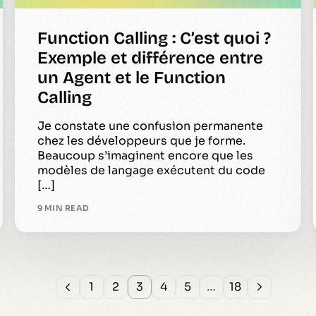
Function Calling : C’est quoi ?
Exemple et différence entre
un Agent et le Function
Calling
Je constate une confusion permanente
chez les développeurs que je forme.
Beaucoup s’imaginent encore que les
modèles de langage exécutent du code
[…]
9 MIN READ
1
2
3
4
5
…
18