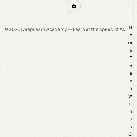
H
© 2026 DeepLearn Academy — Learn at the speed of AI.
o
m
e
T
e
a
c
h
w
it
h
u
s
C