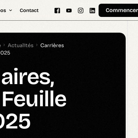
Commence
pos
Contact
 Help
Memo
Gemini
Automatisation
e
Actualités
Carrières
 2025
& Vision
aires,
dologie.md
tement
Feuille
025