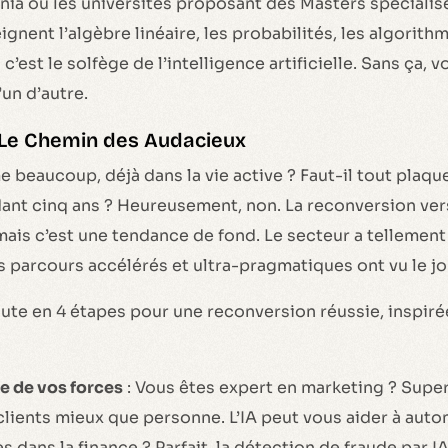
ia ou les universités proposant des Masters spécialis
ignent l’algèbre linéaire, les probabilités, les algorith
 c’est le solfège de l’intelligence artificielle. Sans ça, 
un d’autre.
 Le Chemin des Audacieux
 beaucoup, déjà dans la vie active ? Faut-il tout plaque
ant cinq ans ? Heureusement, non. La reconversion vers
ais c’est une tendance de fond. Le secteur a tellement
parcours accélérés et ultra-pragmatiques ont vu le jo
route en 4 étapes pour une reconversion réussie, inspiré
re de vos forces
: Vous êtes expert en marketing ? Supe
clients mieux que personne. L’IA peut vous aider à auto
s dans la finance ? Parfait, la détection de fraude par 