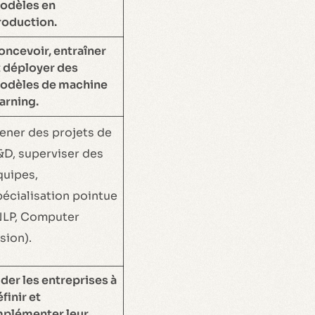
odèles en
roduction.
oncevoir, entraîner
t déployer des
odèles de machine
arning.
ener des projets de
&D, superviser des
quipes,
pécialisation pointue
NLP, Computer
sion).
der les entreprises à
finir et
mplémenter leur