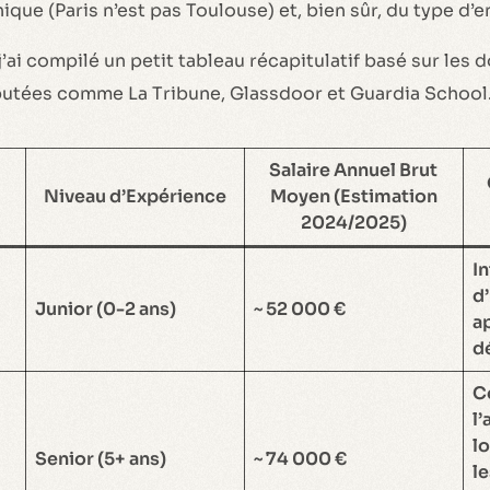
que (Paris n’est pas Toulouse) et, bien sûr, du type d’e
, j’ai compilé un petit tableau récapitulatif basé sur le
putées comme La Tribune, Glassdoor et Guardia School
Salaire Annuel Brut
Niveau d’Expérience
Moyen (Estimation
2024/2025)
I
d
Junior (0-2 ans)
~ 52 000 €
a
d
C
l’
lo
Senior (5+ ans)
~ 74 000 €
l