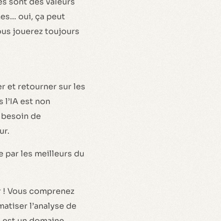
és sont des valeurs
mes… oui, ça peut
vous jouerez toujours
r et retourner sur les
 l’IA est non
 besoin de
ur.
e par les meilleurs du
r ! Vous comprenez
matiser l’analyse de
IA est un domaine