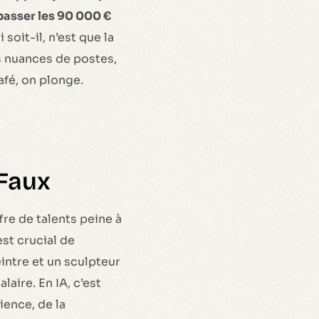
passer les 90 000 €
i soit-il, n’est que la
es nuances de postes,
afé, on plonge.
 Faux
fre de talents peine à
est crucial de
intre et un sculpteur
laire. En IA, c’est
ience, de la