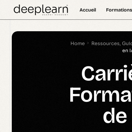
Accueil
Formations
Définition
Formation 
DeepSkill Newsletter
Actual
Formation 
Home
Ressources, Guide
en I
Formation 
Carri
Formation 
Cours 
Format
Certificat
Nanodegre
de