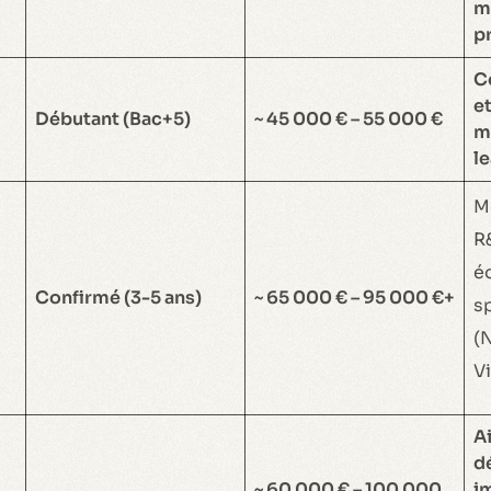
m
p
C
e
Débutant (Bac+5)
~ 45 000 € – 55 000 €
m
le
M
R
é
Confirmé (3-5 ans)
~ 65 000 € – 95 000 €+
s
(
Vi
Ai
dé
~ 60 000 € – 100 000
i