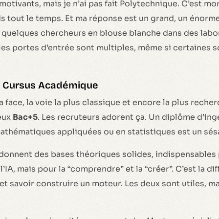
 motivants, mais je n’ai pas fait Polytechnique. C’est mor
ds tout le temps. Et ma réponse est un grand, un énor
de quelques chercheurs en blouse blanche dans des labo
 les portes d’entrée sont multiples, même si certaines 
Le Cursus Académique
 face, la voie la plus classique et encore la plus reche
eux
Bac+5
. Les recruteurs adorent ça. Un diplôme d’in
athématiques appliquées ou en statistiques est un sés
donnent des bases théoriques solides, indispensables 
l’IA, mais pour la “comprendre” et la “créer”. C’est la di
et savoir construire un moteur. Les deux sont utiles, m