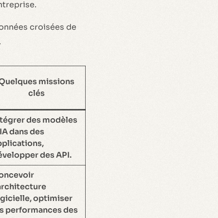
ntreprise.
s données croisées de
.
Quelques missions
clés
ntégrer des modèles
’IA dans des
pplications,
évelopper des API.
oncevoir
architecture
gicielle, optimiser
es performances des