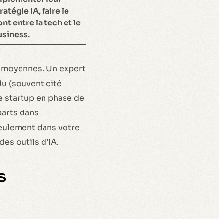
ratégie IA, faire le
nt entre la tech et le
usiness.
s moyennes. Un expert
u (souvent cité
ne startup en phase de
parts dans
seulement dans votre
es outils d’IA.
s