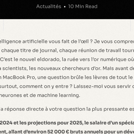
Actualités
10 Min Read
lligence artificielle vous fait de l’œil ? Je vous compre
chaque titre de journal, chaque réunion de travail tou
 C’est le nouvel eldorado, la ruée vers l’or numérique o
ta scientists, les nouveaux chercheurs d’or. Mais avant 
n MacBook Pro, une question brûle les lèvres de tout l
 surtout, comment on y entre ? Laissez-moi vous servir
neurones et de machine learning.
a réponse directe à votre question la plus pressante es
024 et les projections pour 2025, le salaire d’un spécia
t, allant d’environ 52 000 € bruts annuels pour un dév