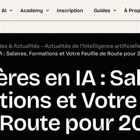
 AI
Academy
Inscription
Guides
À Pro
pour Entreprises
Bootcamps & Hackathons IA
FAQ &
ités
Intelligence Artificielle
Stats
Professionnelle
Certifications
About
s & Actualités – Actualités de l’intelligence artificiell
A : Salaires, Formations et Votre Feuille de Route pour
Étudiants
Encadrement PFE
Édito 
ères en IA : Sal
Ingénieurs
Plateforme eLearning
Metho
Synapse Plateforme d’examens
Recru
& Formations AI & ML
ions et Votre 
Types de formation
ions par Examen
Ressources & Guides
es en IA & ML
 Route pour 2
Stage Intelligence Artificielle