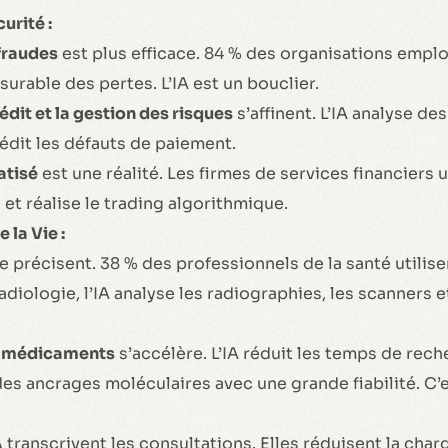
urité :
fraudes
est plus efficace. 84 % des organisations emplo
urable des pertes. L’IA est un bouclier.
édit et la gestion des risques
s’affinent. L’IA analyse d
édit les défauts de paiement.
atisé
est une réalité. Les firmes de services financiers uti
et réalise le trading algorithmique.
 la Vie :
e précisent. 38 % des professionnels de la santé utilis
adiologie, l’IA analyse les radiographies, les scanners et
e médicaments
s’accélère. L’IA réduit les temps de reche
des ancrages moléculaires avec une grande fiabilité. C’e
A
transcrivent les consultations. Elles réduisent la char