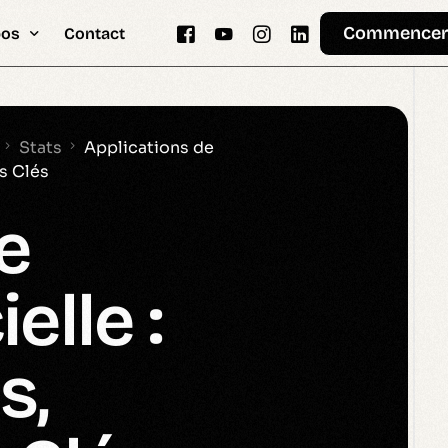
Commence
pos
Contact
 Help
Memo
Gemini
Automatisation
Stats
Applications de
ts Clés
& Vision
e
dologie.md
tement
ielle :
s,