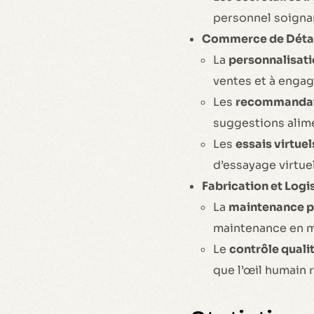
personnel soigna
Commerce de Détai
La
personnalisat
ventes et à engage
Les
recommanda
suggestions alimen
Les
essais virtuel
d’essayage virtuel
Fabrication et Logis
La
maintenance p
maintenance en m
Le
contrôle quali
que l’œil humain r