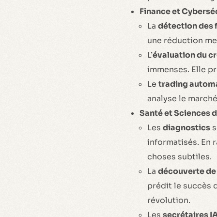
Finance et Cyberséc
La
détection des 
une réduction mes
L’
évaluation du cr
immenses. Elle pr
Le
trading autom
analyse le marché 
Santé et Sciences de
Les
diagnostics
s
informatisés. En r
choses subtiles.
La
découverte d
prédit le succès 
révolution.
Les
secrétaires I