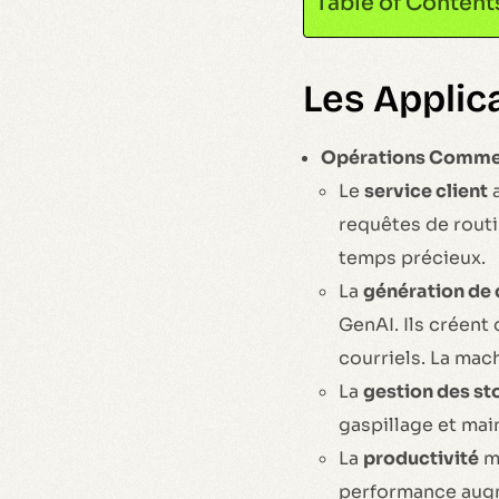
Table of Content
Les Applic
Opérations Commerc
Le
service client
a
requêtes de routi
temps précieux.
La
génération de
GenAI. Ils créent
courriels. La mac
La
gestion des st
gaspillage et mai
La
productivité
mo
performance augme