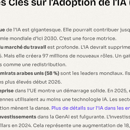
s Clés sur l’Adoption de l’IA
ue
de l’IA est gigantesque. Elle pourrait contribuer jusq
omie mondiale d’ici 2030. C’est une force motrice.
u marché du travail
est profonde. L’IA devrait supprime
. Mais elle créera 97 millions de nouveaux rôles. Un gai
is comme une redistribution.
 Émirats arabes unis (58 %)
sont les leaders mondiaux. Ils
les plus élevés début 2026.
eprise
dans l’UE montre un démarrage solide. En 2025, 
nnes utilisaient au moins une technologie IA. Les sect
tion mènent la danse.
Plus de détails sur l’IA dans les e
investissements
dans la GenAI est fulgurante. L’investis
ollars en 2024. Cela représente une augmentation de 18,