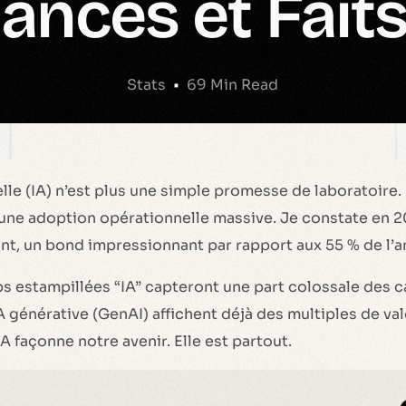
ances et Faits
Stats
69 Min Read
ielle (IA) n’est plus une simple promesse de laboratoire.
une adoption opérationnelle massive. Je constate en 
sent, un bond impressionnant par rapport aux 55 % de l
ups estampillées “IA” capteront une part colossale des 
A générative (GenAI) affichent déjà des multiples de val
’IA façonne notre avenir. Elle est partout.