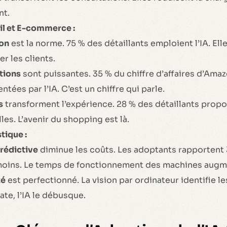
nt.
l et E-commerce :
ion
est la norme. 75 % des détaillants emploient l’IA. Elle
r les clients.
tions
sont puissantes. 35 % du chiffre d’affaires d’Ama
tées par l’IA. C’est un chiffre qui parle.
s
transforment l’expérience. 28 % des détaillants prop
les. L’avenir du shopping est là.
tique :
rédictive
diminue les coûts. Les adoptants rapportent
oins. Le temps de fonctionnement des machines augme
té
est perfectionné. La vision par ordinateur identifie le
ate, l’IA le débusque.