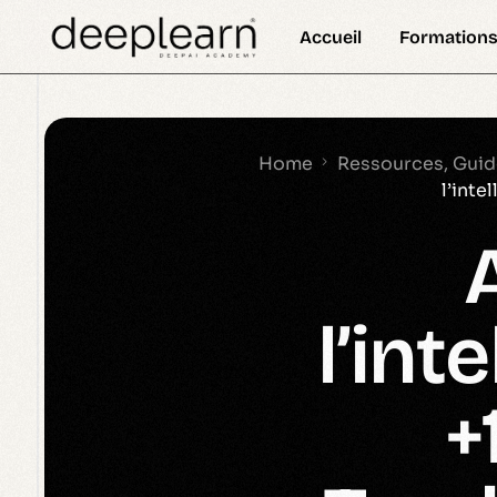
Accueil
Formations
Définition
Formation 
DeepSkill Newsletter
Actual
Formation 
Home
Ressources, Guides
l’inte
Formation 
Formation 
Cours 
l’inte
Certificat
Nanodegre
+