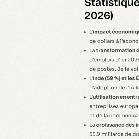
Statistique
2026)
L’
impact économiq
de dollars à l’écon
La
transformation d
d’emplois d’ici 2025
de postes. Je le vo
L’
Inde (59 %) et les
d’adoption de l’IA 
L’
utilisation en entr
entreprises europée
et de la communica
La
croissance des 
33,9 milliards de d